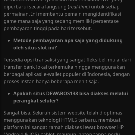
diperbarui secara langsung (
real-time
) untuk setiap
permainan. Ini membantu pemain mengidentifikasi
game mana saja yang sedang memiliki persentase
pembayaran tinggi pada hari tersebut.
Metode pembayaran apa saja yang didukung
oleh situs slot ini?
Tersedia opsi transaksi yang sangat fleksibel, mulai dari
transfer bank lokal terkemuka hingga menggunakan
berbagai aplikasi e-wallet populer di Indonesia, dengan
proses instan hanya beberapa menit saja.
Apakah situs DEWABOS138 bisa diakses melalui
perangkat seluler?
Sangat bisa. Seluruh sistem website telah dioptimasi
menggunakan teknologi HTML5 terbaru, membuat
platform ini sangat ramah diakses lewat browser HP
(Android & iOS), tablet, maupun laptop tanpa perlu