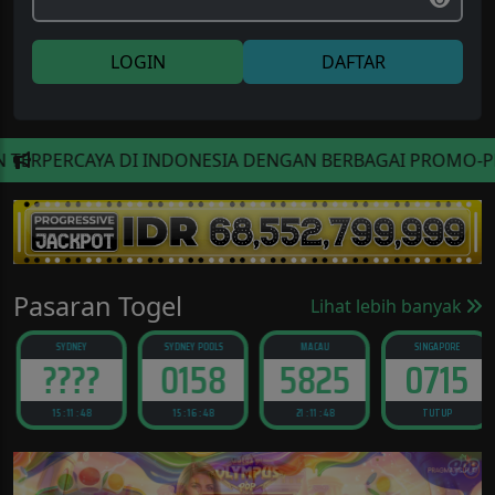
LOGIN
DAFTAR
YA DI INDONESIA DENGAN BERBAGAI PROMO-PROMO MENAR
Pasaran Togel
Lihat lebih banyak
SYDNEY
SYDNEY POOLS
MACAU
SINGAPORE
????
0158
5825
0715
15 : 11 : 46
15 : 16 : 46
21 : 11 : 46
TUTUP