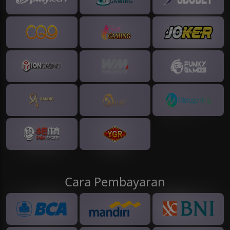
Cara Pembayaran