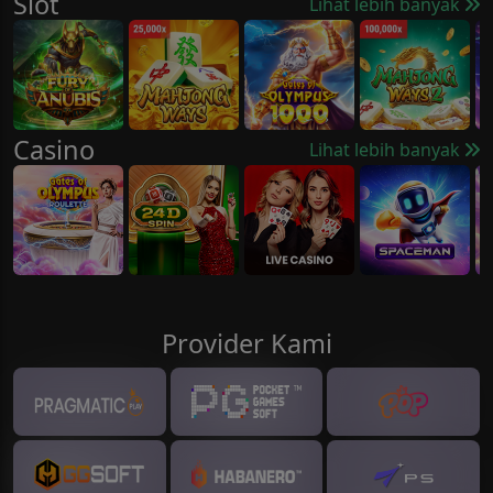
Slot
Lihat lebih banyak
Casino
Lihat lebih banyak
Provider Kami