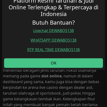
Platform Resmi Taruhan & Judi
Keunggulan utama di sini adalah pembaruan tautan
Online Terlengkap & Terpercaya di
resmi yang dilakukan secara berkala. Jadi, seandainya
Indonesia
domain utama terblokir oleh internet positif atau
Butuh Bantuan?
Nawala, kamu bisa langsung berpindah ke link
alternatif
slot server thailand
cadangan dengan
Livechat DEWABOS138
sangat mudah dan aman.
WHATSAPP DEWABOS138
Mengapa Harus Memilih Situs Slot
Online DEWABOS138?
RTP REAL TIME DEWABOS138
Platform ini mengusung konsep
one-stop betting
, di
OK
mana kamu cukup menggunakan satu akun saja untuk
menikmati beragam jenis taruhan. Fokus utamanya
memang pada game
slot online
, namun di dalam
dashboard yang sama, kamu juga bisa dengan bebas
berpindah ke arena live casino dengan dealer asli,
taruhan olahraga di sportsbook, judi poker, hingga
game ketangkasan tembak ikan. Kelengkapan fitur
inilah yang membuat banyak pemain betah berlama-