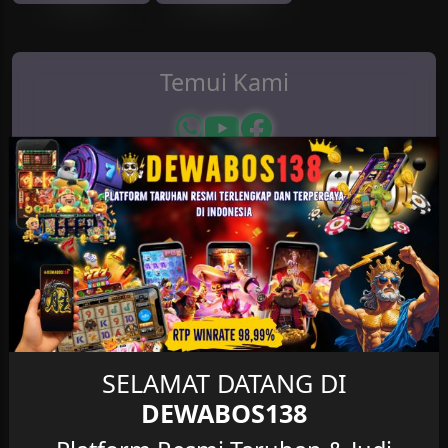
Temui Kami
DEWABOS138: Situs Slot Online Server
Thailand Paling Gacor Hari Ini
DEWABOS138: Situs Slot Online
Server Thailand Paling Gacor
Hari Ini
SELAMAT DATANG DI
Lagi berburu
situs slot online
luar negeri yang punya
DEWABOS138
performa lancar tanpa kendala?
DEWABOS138
bisa jadi
opsi terbaik yang wajib masuk daftar list kamu.