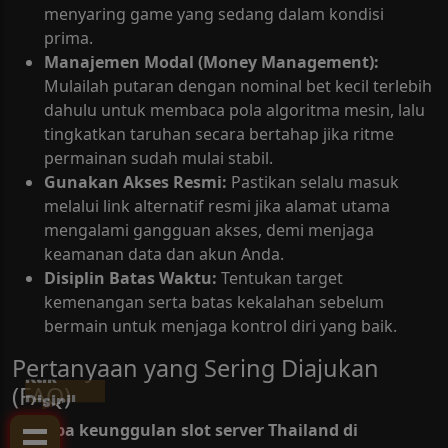
menyaring game yang sedang dalam kondisi
prima.
Manajemen Modal (Money Management):
Mulailah putaran dengan nominal bet kecil terlebih
dahulu untuk membaca pola algoritma mesin, lalu
tingkatkan taruhan secara bertahap jika ritme
permainan sudah mulai stabil.
Gunakan Akses Resmi:
Pastikan selalu masuk
melalui link alternatif resmi jika alamat utama
mengalami gangguan akses, demi menjaga
keamanan data dan akun Anda.
Disiplin Batas Waktu:
Tentukan target
kemenangan serta batas kekalahan sebelum
bermain untuk menjaga kontrol diri yang baik.
Pertanyaan yang Sering Diajukan
Klik
(FAQ)
Disini!
Apa keunggulan slot server Thailand di