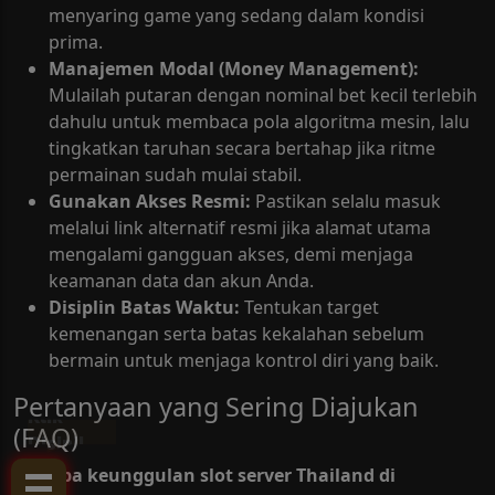
menyaring game yang sedang dalam kondisi
prima.
Manajemen Modal (Money Management):
Mulailah putaran dengan nominal bet kecil terlebih
dahulu untuk membaca pola algoritma mesin, lalu
tingkatkan taruhan secara bertahap jika ritme
permainan sudah mulai stabil.
Gunakan Akses Resmi:
Pastikan selalu masuk
melalui link alternatif resmi jika alamat utama
mengalami gangguan akses, demi menjaga
keamanan data dan akun Anda.
Disiplin Batas Waktu:
Tentukan target
kemenangan serta batas kekalahan sebelum
bermain untuk menjaga kontrol diri yang baik.
Pertanyaan yang Sering Diajukan
Klik
(FAQ)
Disini!
Apa keunggulan slot server Thailand di