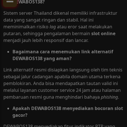
DEWABOS138?
Sistem server Thailand dikenal memiliki infrastruktur
data yang sangat ringan dan stabil. Hal ini
meminimalkan risiko
lag
atau eror saat melakukan
putaran, sehingga pengalaman bermain
slot online
menjadi jauh lebih responsif dan lancar.
Bagaimana cara menemukan link alternatif
DEWABOS138 yang aman?
Link alternatif resmi disiapkan langsung oleh tim teknis
sebagai jalur cadangan apabila domain utama terkena
pemblokiran. Anda bisa mendapatkan tautan valid ini
melalui layanan customer service 24 jam atau halaman
pembaruan resmi guna menghindari bahaya
phishing
.
Apakah DEWABOS138 menyediakan bocoran slot
gacor?
DEWABOS138 menyediakan fitur indikator RTP yang