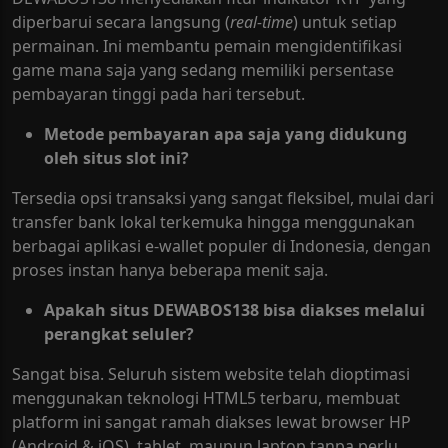
diperbarui secara langsung (
real-time
) untuk setiap
permainan. Ini membantu pemain mengidentifikasi
game mana saja yang sedang memiliki persentase
pembayaran tinggi pada hari tersebut.
Metode pembayaran apa saja yang didukung
oleh situs slot ini?
Tersedia opsi transaksi yang sangat fleksibel, mulai dari
transfer bank lokal terkemuka hingga menggunakan
berbagai aplikasi e-wallet populer di Indonesia, dengan
proses instan hanya beberapa menit saja.
Apakah situs DEWABOS138 bisa diakses melalui
perangkat seluler?
Sangat bisa. Seluruh sistem website telah dioptimasi
menggunakan teknologi HTML5 terbaru, membuat
platform ini sangat ramah diakses lewat browser HP
(Android & iOS), tablet, maupun laptop tanpa perlu