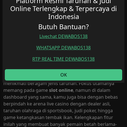
Platform Resmi Taruhan & Judi
Keunggulan utama di sini adalah pembaruan tautan
Online Terlengkap & Terpercaya di
resmi yang dilakukan secara berkala. Jadi, seandainya
Indonesia
domain utama terblokir oleh internet positif atau
Butuh Bantuan?
Nawala, kamu bisa langsung berpindah ke link
alternatif
slot server thailand
cadangan dengan
Livechat DEWABOS138
sangat mudah dan aman.
WHATSAPP DEWABOS138
Mengapa Harus Memilih Situs Slot
Online DEWABOS138?
RTP REAL TIME DEWABOS138
Platform ini mengusung konsep
one-stop betting
, di
OK
mana kamu cukup menggunakan satu akun saja untuk
menikmati beragam jenis taruhan. Fokus utamanya
memang pada game
slot online
, namun di dalam
dashboard yang sama, kamu juga bisa dengan bebas
berpindah ke arena live casino dengan dealer asli,
taruhan olahraga di sportsbook, judi poker, hingga
game ketangkasan tembak ikan. Kelengkapan fitur
inilah yang membuat banyak pemain betah berlama-