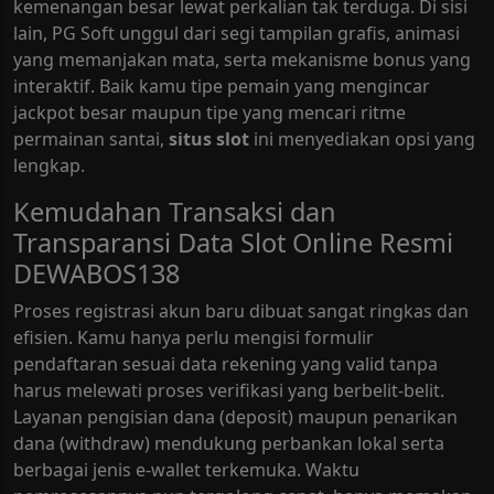
kemenangan besar lewat perkalian tak terduga. Di sisi
lain, PG Soft unggul dari segi tampilan grafis, animasi
yang memanjakan mata, serta mekanisme bonus yang
interaktif. Baik kamu tipe pemain yang mengincar
jackpot besar maupun tipe yang mencari ritme
permainan santai,
situs slot
ini menyediakan opsi yang
lengkap.
Kemudahan Transaksi dan
Transparansi Data Slot Online Resmi
DEWABOS138
Proses registrasi akun baru dibuat sangat ringkas dan
efisien. Kamu hanya perlu mengisi formulir
pendaftaran sesuai data rekening yang valid tanpa
harus melewati proses verifikasi yang berbelit-belit.
Layanan pengisian dana (deposit) maupun penarikan
dana (withdraw) mendukung perbankan lokal serta
berbagai jenis e-wallet terkemuka. Waktu