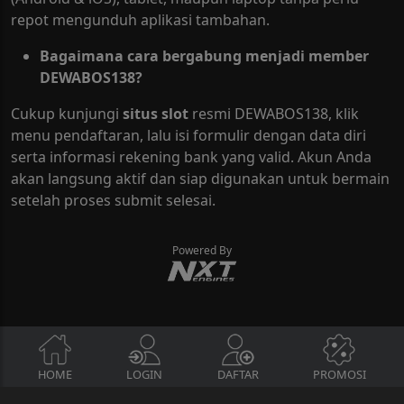
repot mengunduh aplikasi tambahan.
Bagaimana cara bergabung menjadi member
DEWABOS138?
Cukup kunjungi
situs slot
resmi DEWABOS138, klik
menu pendaftaran, lalu isi formulir dengan data diri
serta informasi rekening bank yang valid. Akun Anda
akan langsung aktif dan siap digunakan untuk bermain
setelah proses submit selesai.
Powered By
HOME
LOGIN
DAFTAR
PROMOSI