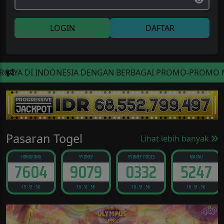
LOGIN
DAFTAR
DONESIA DENGAN BERBAGAI PROMO-PROMO MENARIK SETIAP
Pasaran Togel
Lihat lebih banyak
SYDNEY
SYDNEY POOLS
MACAU
SINGAPORE
9079
0332
5247
3525
10 : 51 : 54
10 : 51 : 54
16 : 51 : 54
38 : 41 : 54