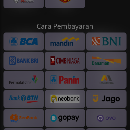
Cara Pembayaran