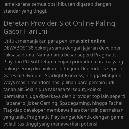
lama karena semua opsi hiburan digarap dengan
standar yang tinggi.
Deretan Provider Slot Online Paling
Gacor Hari Ini
Untuk memanjakan para penikmat
slot online
,
DEWABOS138 bekerja sama dengan jajaran developer
raksasa dunia. Nama-nama besar seperti Pragmatic
Play dan PG Soft tetap menjadi primadona utama yang
paling sering dimainkan. Judul-judul legendaris seperti
Gates of Olympus, Starlight Princess, hingga Mahjong
Ways masih mendominasi pilihan para pemain judi
tanah air. Selain dua raksasa tersebut, koleksi
permainan juga diperkaya oleh provider top lain seperti
Habanero, Joker Gaming, Spadegaming, hingga Fachai.
Tiap-tiap developer membawa karakteristik permainan
yang unik. Pragmatic Play sangat identik dengan game
volatilitas tinggi yang menawarkan potensi