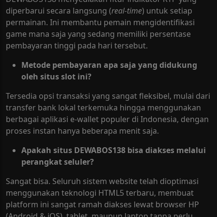
diperbarui secara langsung (
real-time
) untuk setiap
permainan. Ini membantu pemain mengidentifikasi
game mana saja yang sedang memiliki persentase
pembayaran tinggi pada hari tersebut.
Metode pembayaran apa saja yang didukung
oleh situs slot ini?
Tersedia opsi transaksi yang sangat fleksibel, mulai dari
transfer bank lokal terkemuka hingga menggunakan
berbagai aplikasi e-wallet populer di Indonesia, dengan
proses instan hanya beberapa menit saja.
Apakah situs DEWABOS138 bisa diakses melalui
perangkat seluler?
Sangat bisa. Seluruh sistem website telah dioptimasi
menggunakan teknologi HTML5 terbaru, membuat
platform ini sangat ramah diakses lewat browser HP
(Android & iOS), tablet, maupun laptop tanpa perlu