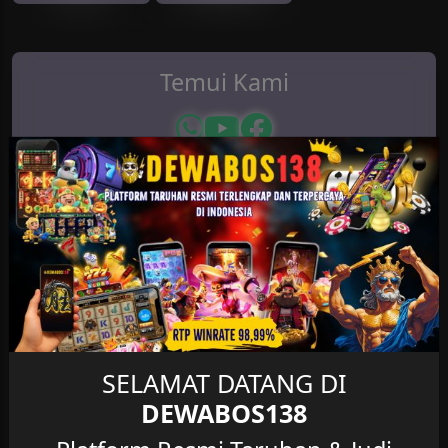
Temui Kami
DEWABOS138: Situs Slot Online Server
Thailand Paling Gacor Hari Ini
DEWABOS138: Situs Slot Online
Server Thailand Paling Gacor
Hari Ini
SELAMAT DATANG DI
Lagi berburu
situs slot online
luar negeri yang punya
DEWABOS138
performa lancar tanpa kendala?
DEWABOS138
bisa jadi
opsi terbaik yang wajib masuk daftar list kamu.