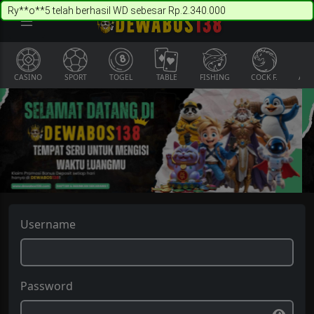
Ry**o**5 telah berhasil WD sebesar Rp.2.340.000
SPORT
TOGEL
TABLE
FISHING
COCK F.
ARCADE
PR
Username
Password