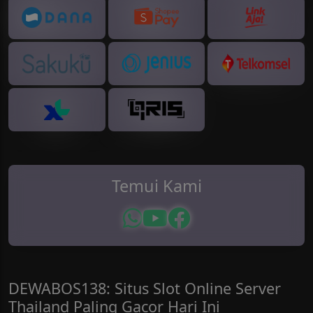
Temui Kami
DEWABOS138: Situs Slot Online Server
Thailand Paling Gacor Hari Ini