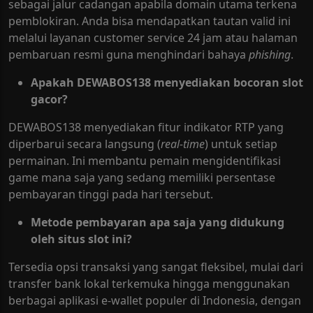
sebagai jalur cadangan apabila domain utama terkena
pemblokiran. Anda bisa mendapatkan tautan valid ini
melalui layanan customer service 24 jam atau halaman
pembaruan resmi guna menghindari bahaya
phishing
.
Apakah DEWABOS138 menyediakan bocoran slot
gacor?
DEWABOS138 menyediakan fitur indikator RTP yang
diperbarui secara langsung (
real-time
) untuk setiap
permainan. Ini membantu pemain mengidentifikasi
game mana saja yang sedang memiliki persentase
pembayaran tinggi pada hari tersebut.
Metode pembayaran apa saja yang didukung
oleh situs slot ini?
Tersedia opsi transaksi yang sangat fleksibel, mulai dari
transfer bank lokal terkemuka hingga menggunakan
berbagai aplikasi e-wallet populer di Indonesia, dengan