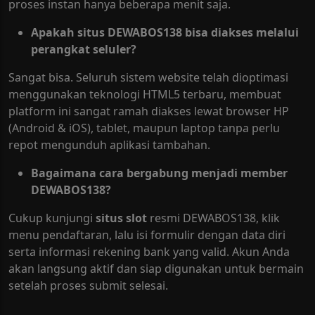
proses instan hanya beberapa menit saja.
Apakah situs DEWABOS138 bisa diakses melalui
perangkat seluler?
Sangat bisa. Seluruh sistem website telah dioptimasi
menggunakan teknologi HTML5 terbaru, membuat
platform ini sangat ramah diakses lewat browser HP
(Android & iOS), tablet, maupun laptop tanpa perlu
repot mengunduh aplikasi tambahan.
Bagaimana cara bergabung menjadi member
DEWABOS138?
Cukup kunjungi
situs slot
resmi DEWABOS138, klik
menu pendaftaran, lalu isi formulir dengan data diri
serta informasi rekening bank yang valid. Akun Anda
akan langsung aktif dan siap digunakan untuk bermain
setelah proses submit selesai.