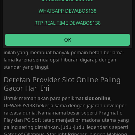
mana kamu cukup menggunakan satu akun saja untuk
menikmati beragam jenis taruhan. Fokus utamanya
WHATSAPP DEWABOS138
memang pada game
slot online
, namun di dalam
RTP REAL TIME DEWABOS138
dashboard yang sama, kamu juga bisa dengan bebas
berpindah ke arena live casino dengan dealer asli,
taruhan olahraga di sportsbook, judi poker, hingga
OK
game ketangkasan tembak ikan. Kelengkapan fitur
inilah yang membuat banyak pemain betah berlama-
lama karena semua opsi hiburan digarap dengan
standar yang tinggi.
Deretan Provider Slot Online Paling
Gacor Hari Ini
Untuk memanjakan para penikmat
slot online
,
DEWABOS138 bekerja sama dengan jajaran developer
raksasa dunia. Nama-nama besar seperti Pragmatic
Play dan PG Soft tetap menjadi primadona utama yang
paling sering dimainkan. Judul-judul legendaris seperti
Gates of Olympus, Starlight Princess, hingga Mahjong