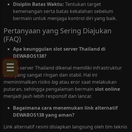
Disiplin Batas Waktu:
Tentukan target
kemenangan serta batas kekalahan sebelum
bermain untuk menjaga kontrol diri yang baik.
Pertanyaan yang Sering Diajukan
(FAQ)
Klik
Apa keunggulan slot server Thailand di
Disini!
DEWABOS138?
Sistem server Thailand dikenal memiliki infrastruktur
data yang sangat ringan dan stabil. Hal ini
meminimalkan risiko
lag
atau eror saat melakukan
putaran, sehingga pengalaman bermain
slot online
menjadi jauh lebih responsif dan lancar.
Bagaimana cara menemukan link alternatif
DEWABOS138 yang aman?
Link alternatif resmi disiapkan langsung oleh tim teknis