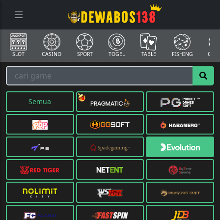
CASINO
SPORT
TOGEL
TABLE
FISHING
COCK F.
ARC
Semua