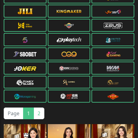
Page
1
2