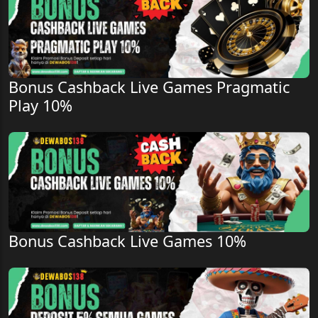
Bonus Cashback Live Games Pragmatic
Play 10%
Bonus Cashback Live Games 10%