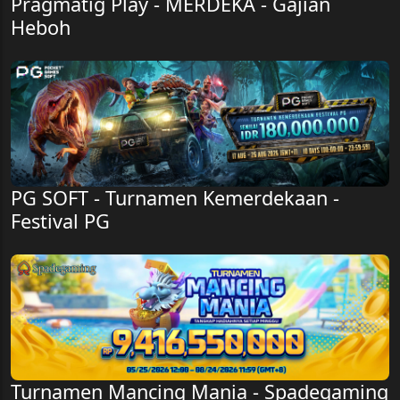
Pragmatig Play - MERDEKA - Gajian
Heboh
PG SOFT - Turnamen Kemerdekaan -
Festival PG
Turnamen Mancing Mania - Spadegaming