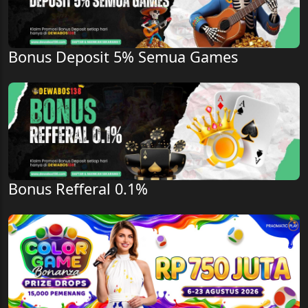
Bonus Deposit 5% Semua Games
Bonus Refferal 0.1%