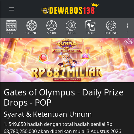
SLOT
CASINO
SPORT
TOGEL
TABLE
FISHING
COCK
Gates of Olympus - Daily Prize
Drops - POP
Syarat & Ketentuan Umum
1. 549,850 hadiah dengan total hadiah senilai Rp
68,780,250,000 akan diberikan mulai 3 Agustus 2026