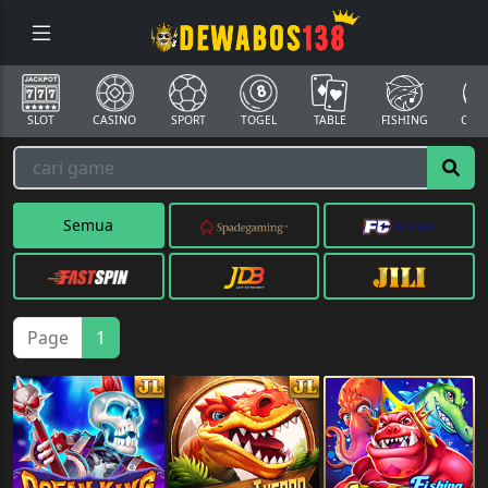
SLOT
CASINO
SPORT
TOGEL
TABLE
FISHING
COCK
Semua
Page
1